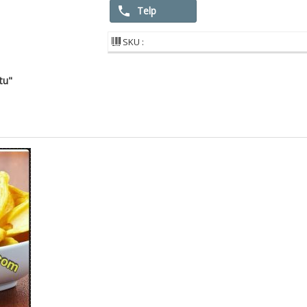
Telp
SKU :
tu"