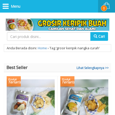
Menu
0
Cari
Anda Berada disini:
Home
›
Tag ‘grosir keripik nangka curah’
Best Seller
Lihat Selengkapnya >>
Produk
Produk
Terlaris
Terlaris