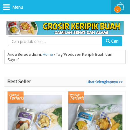
Menu
0
Cari
Anda Berada disini:
Home
›
Tag ‘Produsen Keripik Buah dan
Sayur’
Best Seller
Lihat Selengkapnya >>
Produk
Produk
Terlaris
Terlaris