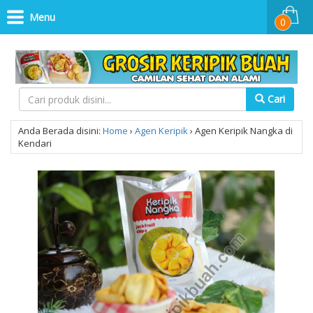
Menu
0
Cari
Anda Berada disini:
Home
›
Agen Keripik
›
Agen Keripik Nangka di
Kendari