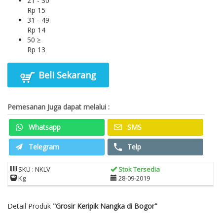
21 - 30
Rp 15
31 - 49
Rp 14
50 ≥
Rp 13
Beli Sekarang
Pemesanan Juga dapat melalui :
Whatsapp
SMS
Telegram
Telp
SKU : NKLV
Stok Tersedia
Kg
28-09-2019
Detail Produk
"Grosir Keripik Nangka di Bogor"