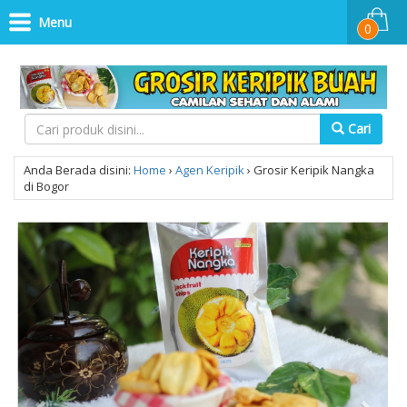
Menu
0
Cari
Anda Berada disini:
Home
›
Agen Keripik
›
Grosir Keripik Nangka
di Bogor