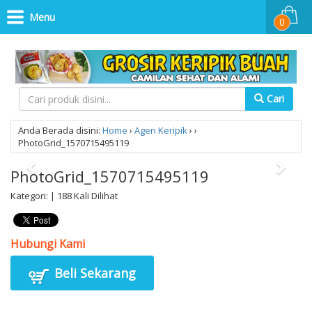
Menu
0
Cari
Anda Berada disini:
Home
›
Agen Keripik
›
›
PhotoGrid_1570715495119
PhotoGrid_1570715495119
Kategori: | 188 Kali Dilihat
Hubungi Kami
Beli Sekarang