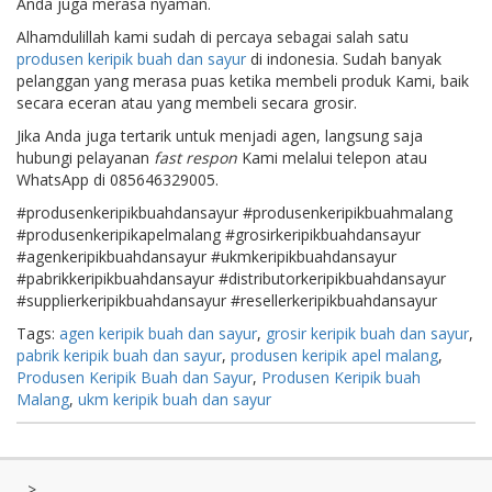
Anda juga merasa nyaman.
Alhamdulillah kami sudah di percaya sebagai salah satu
produsen keripik buah dan sayur
di indonesia. Sudah banyak
pelanggan yang merasa puas ketika membeli produk Kami, baik
secara eceran atau yang membeli secara grosir.
Jika Anda juga tertarik untuk menjadi agen, langsung saja
hubungi pelayanan
fast respon
Kami melalui telepon atau
WhatsApp di 085646329005.
#produsenkeripikbuahdansayur #produsenkeripikbuahmalang
#produsenkeripikapelmalang #grosirkeripikbuahdansayur
#agenkeripikbuahdansayur #ukmkeripikbuahdansayur
#pabrikkeripikbuahdansayur #distributorkeripikbuahdansayur
#supplierkeripikbuahdansayur #resellerkeripikbuahdansayur
Tags:
agen keripik buah dan sayur
,
grosir keripik buah dan sayur
,
pabrik keripik buah dan sayur
,
produsen keripik apel malang
,
Produsen Keripik Buah dan Sayur
,
Produsen Keripik buah
Malang
,
ukm keripik buah dan sayur
>