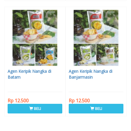
Agen Keripik Nangka di
Agen Keripik Nangka di
Batam
Banjarmasin
Rp 12.500
Rp 12.500
BELI
BELI