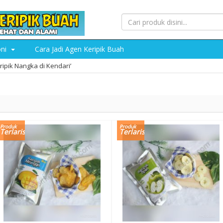
oni
Cara Jadi Agen Keripik Buah
ripik Nangka di Kendari’
Produk
Produk
Terlaris
Terlaris