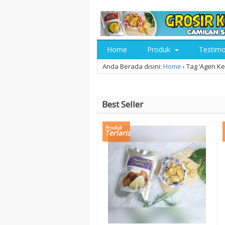
Home
Produk
Testim
Anda Berada disini:
Home
›
Tag ‘Agen Ke
Best Seller
Produk
Terlaris